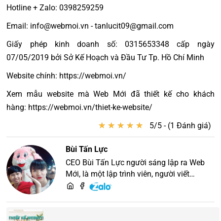
Hotline + Zalo: 0398259259
Email: info@webmoi.vn - tanlucit09@gmail.com
Giấy phép kinh doanh số: 0315653348 cấp ngày
07/05/2019 bởi Sở Kế Hoạch và Đầu Tư Tp. Hồ Chí Minh
Website chính: https://webmoi.vn/
Xem mẫu website mà Web Mới đã thiết kế cho khách
hàng: https://webmoi.vn/thiet-ke-website/
★
★
★
★
★
★
★
★
★
★
5/5 - (1 Đánh giá)
Bùi Tấn Lực
CEO Bùi Tấn Lực người sáng lập ra Web
Mới, là một lập trình viên, người viết
content, chuyên tư vấn các vấn đề về
website và SEO website, quý khách hãy
liên hệ để trao đổi thiết kế website