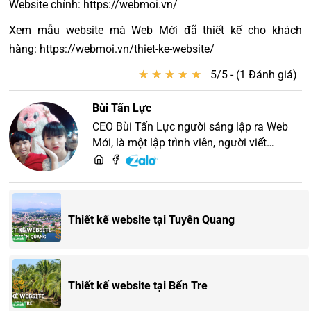
Website chính: https://webmoi.vn/
Xem mẫu website mà Web Mới đã thiết kế cho khách
hàng: https://webmoi.vn/thiet-ke-website/
★
★
★
★
★
★
★
★
★
★
5/5 - (1 Đánh giá)
Bùi Tấn Lực
CEO Bùi Tấn Lực người sáng lập ra Web
Mới, là một lập trình viên, người viết
content, chuyên tư vấn các vấn đề về
website và SEO website, quý khách hãy
liên hệ để trao đổi thiết kế website
Thiết kế website tại Tuyên Quang
Thiết kế website tại Bến Tre