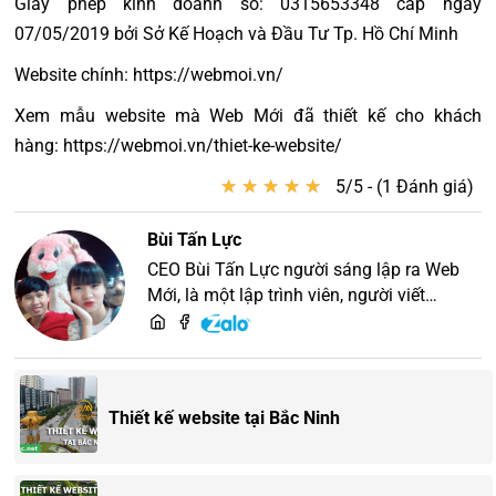
Giấy phép kinh doanh số: 0315653348 cấp ngày
07/05/2019 bởi Sở Kế Hoạch và Đầu Tư Tp. Hồ Chí Minh
Website chính: https://webmoi.vn/
Xem mẫu website mà Web Mới đã thiết kế cho khách
hàng: https://webmoi.vn/thiet-ke-website/
★
★
★
★
★
★
★
★
★
★
5/5 - (1 Đánh giá)
Bùi Tấn Lực
CEO Bùi Tấn Lực người sáng lập ra Web
Mới, là một lập trình viên, người viết
content, chuyên tư vấn các vấn đề về
website và SEO website, quý khách hãy
liên hệ để trao đổi thiết kế website
Thiết kế website tại Bắc Ninh