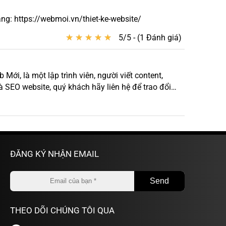
g: https://webmoi.vn/thiet-ke-website/
★
★
★
★
★
★
★
★
★
★
5/5 - (1 Đánh giá)
ới, là một lập trình viên, người viết content,
à SEO website, quý khách hãy liên hệ để trao đổi
ĐĂNG KÝ NHẬN EMAIL
THEO DÕI CHÚNG TÔI QUA