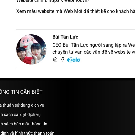
Website chính: https://webmoi.vn/
Xem mẫu website mà Web Mới đã thiết kế cho khách hàn
Bùi Tấn Lực
CEO Bùi Tấn Lực người sáng lập ra Web M
chuyên tư vấn các vấn đề về website v
thiết kế website
ÔNG TIN CẦN BIẾT
a thuận sử dụng dịch vụ
h sách cài đặt dịch vụ
nh sách bảo mật thông tin
định và hình thức thanh toán