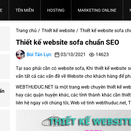
TE
TÊN MIỀN
HOSTING
MARKETING ONLINE
Thỏa
Quy
Quy
Chọn
Thuận
Định
Tư Vấn
Bảng
Trình
Ý
Back
Đăng
Tên
Sử
Sử
Bảng
Chọn
Quản
Giá
Đăng
Nghĩa
Email
Up
Marketing
Email
Quản Trị
Tin
Google
Trang chủ
Thiết kế website
Thiết kế website sofa c
Miền
Tên
Dụng
Giá
Hosting
Trị
Tên
Ký
Tên
Sever
Dữ
Tổng Thể
Marketing
Fanpage
Truyền
Banner
Phù
Miền
Tên
Hosting
Phù
Website
Miền
Tên
Miền
Liệu.
Thống
Thiết kế website sofa chuẩn SEO
Hợp
Quốc
Miền
Hợp
Miền.
Tế
VN
Bùi Tấn Lực
03/10/2021
14623
Tại sao phải cần có website sofa, Khi thiết kế websit
vấn tất cả các vấn đề về Website cho khách hàng để phá
WEBTHUDUC.NET là một trang web chuyên thiết kế webs
ẩn
hay các quận huyện khác, các tỉnh thành khác cần thiế
liên hệ ngay với chúng tôi, Web vệ tinh webthuduc.net,