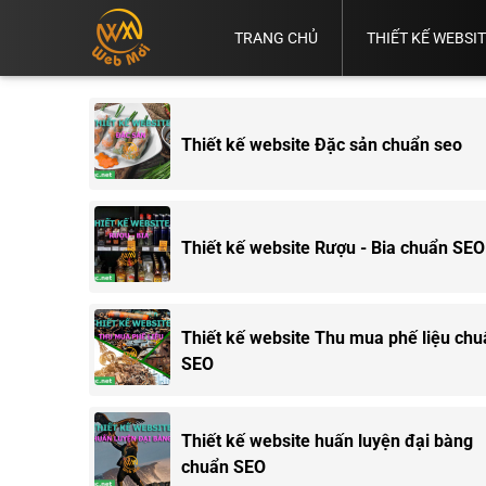
TRANG CHỦ
THIẾT KẾ WEBSI
Vì
Thiết
Thiết
Thiết
Sao
Thiết
Kế
Kế
Kế
Thiết Kế
Bạn
Kế
Web
Web
Web
Web
Cần
Website
Bình
Bán
Chuẩn
TP.HCM
Có
Thiết kế website Đặc sản chuẩn seo
Dương
Hàng
SEO
Web.
Thiết kế website Rượu - Bia chuẩn SEO
Thiết kế website Thu mua phế liệu chu
SEO
Thiết kế website huấn luyện đại bàng
chuẩn SEO