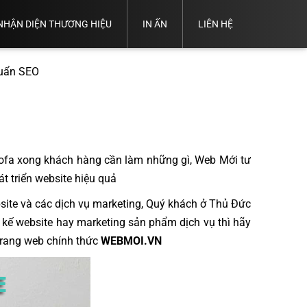
NHẬN DIỆN THƯƠNG HIỆU
IN ẤN
LIÊN HỆ
Thiết
Thiết
Trọn Bộ
Kế
Thiết
Thiết
Kế
ND
Thiết Kế
Hồ
Kế
huẩn SEO
Kế
Thẻ
Thương
Catalogue
Sơ
Name
Logo
Nhân
Hiệu
Năng
Card
Viên
Lực
e sofa xong khách hàng cần làm những gì, Web Mới tư
t triển website hiệu quả
ite và các dịch vụ marketing, Quý khách ở Thủ Đức
t kế website hay marketing sản phẩm dịch vụ thì hãy
 Trang web chính thức
WEBMOI.VN