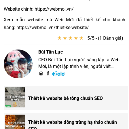
Website chính: https://webmoi.vn/
Xem mẫu website mà Web Mới đã thiết kế cho khách
hàng: https://webmoi.vn/thiet-ke-website/
★
★
★
★
★
★
★
★
★
★
5/5 - (1 Đánh giá)
Bùi Tấn Lực
CEO Bùi Tấn Lực người sáng lập ra Web
Mới, là một lập trình viên, người viết
content, chuyên tư vấn các vấn đề về
website và SEO website, quý khách hãy
liên hệ để trao đổi thiết kế website
Thiết kế website bê tông chuẩn SEO
Thiết kế website đông trùng hạ thảo chuẩn