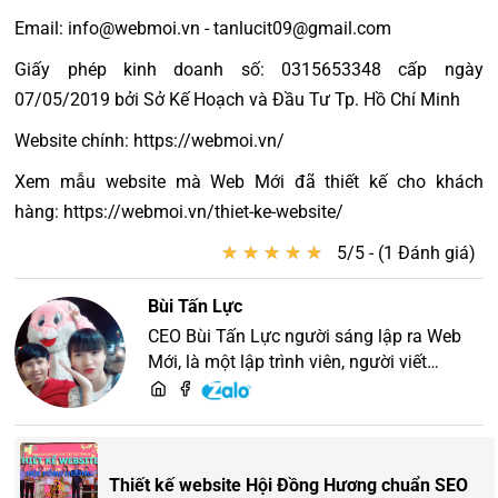
Email: info@webmoi.vn - tanlucit09@gmail.com
Giấy phép kinh doanh số: 0315653348 cấp ngày
07/05/2019 bởi Sở Kế Hoạch và Đầu Tư Tp. Hồ Chí Minh
Website chính: https://webmoi.vn/
Xem mẫu website mà Web Mới đã thiết kế cho khách
hàng: https://webmoi.vn/thiet-ke-website/
★
★
★
★
★
★
★
★
★
★
5/5 - (1 Đánh giá)
Bùi Tấn Lực
CEO Bùi Tấn Lực người sáng lập ra Web
Mới, là một lập trình viên, người viết
content, chuyên tư vấn các vấn đề về
website và SEO website, quý khách hãy
liên hệ để trao đổi thiết kế website
Thiết kế website Hội Đồng Hương chuẩn SEO