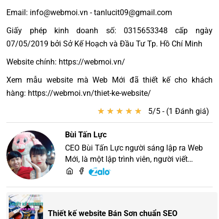
Email: info@webmoi.vn - tanlucit09@gmail.com
Giấy phép kinh doanh số: 0315653348 cấp ngày
07/05/2019 bởi Sở Kế Hoạch và Đầu Tư Tp. Hồ Chí Minh
Website chính: https://webmoi.vn/
Xem mẫu website mà Web Mới đã thiết kế cho khách
hàng: https://webmoi.vn/thiet-ke-website/
★
★
★
★
★
★
★
★
★
★
5/5 - (1 Đánh giá)
Bùi Tấn Lực
CEO Bùi Tấn Lực người sáng lập ra Web
Mới, là một lập trình viên, người viết
content, chuyên tư vấn các vấn đề về
website và SEO website, quý khách hãy
liên hệ để trao đổi thiết kế website
Thiết kế website Bán Sơn chuẩn SEO