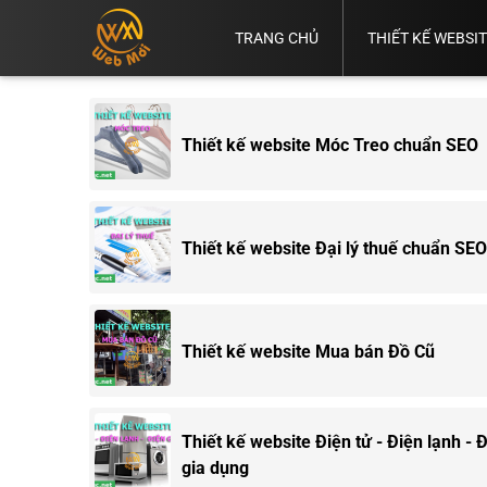
TRANG CHỦ
THIẾT KẾ WEBSI
Vì
Thiết
Thiết
Thiết
Sao
Thiết
Kế
Kế
Kế
Thiết Kế
Bạn
Kế
Web
Web
Web
Web
Cần
Website
Bình
Bán
Chuẩn
TP.HCM
Có
Thiết kế website Móc Treo chuẩn SEO
Dương
Hàng
SEO
Web.
Thiết kế website Đại lý thuế chuẩn SEO
Thiết kế website Mua bán Đồ Cũ
Thiết kế website Điện tử - Điện lạnh - 
gia dụng