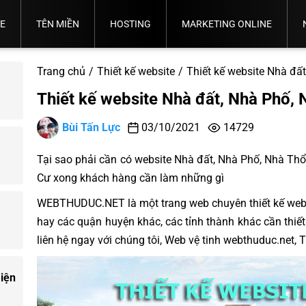
TE
TÊN MIỀN
HOSTING
MARKETING ONLINE
Thỏa
Quy
Quy
Chọn
Thuận
Định
Tư Vấn
Bảng
Trình
Ý
Back
Đăng
Tên
Sử
Sử
Bảng
Chọn
Quản
Giá
Đăng
Nghĩa
Email
Up
Marketing
Email
Quản Trị
Tin
Google
Trang chủ
Thiết kế website
Thiết kế website Nhà đấ
Miền
Tên
Dụng
Giá
Hosting
Trị
Tên
Ký
Tên
Sever
Dữ
Tổng Thể
Marketing
Fanpage
Truyền
Banner
Phù
Miền
Tên
Hosting
Phù
Website
Miền
Tên
Miền
Liệu.
Thống
Thiết kế website Nhà đất, Nhà Phố,
Hợp
Quốc
Miền
Hợp
Miền.
Tế
VN
Bùi Tấn Lực
03/10/2021
14729
Tại sao phải cần có website Nhà đất, Nhà Phố, Nhà Thổ
Cư xong khách hàng cần làm những gì
WEBTHUDUC.NET là một trang web chuyên thiết kế webs
hay các quận huyện khác, các tỉnh thành khác cần thiế
liên hệ ngay với chúng tôi, Web vệ tinh webthuduc.net,
Điện