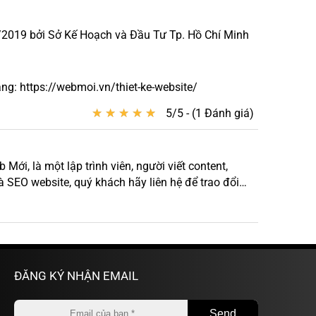
2019 bởi Sở Kế Hoạch và Đầu Tư Tp. Hồ Chí Minh
g: https://webmoi.vn/thiet-ke-website/
★
★
★
★
★
★
★
★
★
★
5/5 - (1 Đánh giá)
ới, là một lập trình viên, người viết content,
à SEO website, quý khách hãy liên hệ để trao đổi
ĐĂNG KÝ NHẬN EMAIL