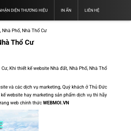
NHẬN DIỆN THƯƠNG HIỆU
IN ẤN
LIÊN HỆ
Thiết
Thiết
Trọn Bộ
Kế
Thiết
Thiết
Kế
ND
Thiết Kế
Hồ
Kế
t, Nhà Phố, Nhà Thổ Cư
Kế
Thẻ
Thương
Catalogue
Sơ
Name
Logo
Nhân
Hiệu
Năng
Card
 Nhà Thổ Cư
Viên
Lực
 Cư, Khi thiết kế website Nhà đất, Nhà Phố, Nhà Thổ
ite và các dịch vụ marketing, Quý khách ở Thủ Đức
t kế website hay marketing sản phẩm dịch vụ thì hãy
 Trang web chính thức
WEBMOI.VN