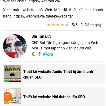
Website chính: https://webmoi.vn/
Xem mẫu website mà Web Mới đã thiết kế cho khách
hàng: https://webmoi.vn/thiet-ke-website/
★
★
★
★
★
★
★
★
★
★
5/5 - (1 Đánh giá)
Bùi Tấn Lực
CEO Bùi Tấn Lực người sáng lập ra Web
Mới, là một lập trình viên, người viết
content, chuyên tư vấn các vấn đề về
website và SEO website, quý khách hãy
liên hệ để trao đổi thiết kế website
Thiết kế website Audio Thiết bị âm thanh
chuẩn SEO
Thiết kế website Nội thất chuẩn SEO