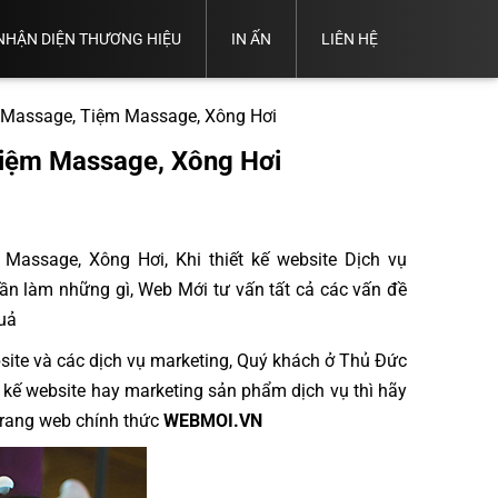
NHẬN DIỆN THƯƠNG HIỆU
IN ẤN
LIÊN HỆ
Thiết
Thiết
Trọn Bộ
Kế
Thiết
Thiết
Kế
ND
Thiết Kế
Hồ
Kế
ụ Massage, Tiệm Massage, Xông Hơi
Kế
Thẻ
Thương
Catalogue
Sơ
Name
Logo
Nhân
Hiệu
Năng
Card
Tiệm Massage, Xông Hơi
Viên
Lực
Massage, Xông Hơi, Khi thiết kế website Dịch vụ
n làm những gì, Web Mới tư vấn tất cả các vấn đề
quả
ite và các dịch vụ marketing, Quý khách ở Thủ Đức
t kế website hay marketing sản phẩm dịch vụ thì hãy
 Trang web chính thức
WEBMOI.VN