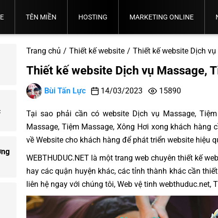
TE
TÊN MIỀN
HOSTING
MARKETING ONLINE
Thỏa
Quy
Quy
Chọn
Thuận
Định
Tư Vấn
Bảng
Trình
Ý
Back
Đăng
Tên
Sử
Sử
Bảng
Chọn
Quản
Giá
Đăng
Nghĩa
Email
Up
Marketing
Email
Quản Trị
Tin
Google
Trang chủ
Thiết kế website
Thiết kế website Dịch v
Miền
Tên
Dụng
Giá
Hosting
Trị
Tên
Ký
Tên
Sever
Dữ
Tổng Thể
Marketing
Fanpage
Truyền
Banner
Phù
Miền
Tên
Hosting
Phù
Website
Miền
Tên
Miền
Liệu.
Thống
Thiết kế website Dịch vụ Massage, 
Hợp
Quốc
Miền
Hợp
Miền.
Tế
VN
Bùi Tấn Lực
14/03/2023
15890
c
Tại sao phải cần có website Dịch vụ Massage, Tiệm 
Massage, Tiệm Massage, Xông Hơi xong khách hàng cầ
về Website cho khách hàng để phát triển website hiệu 
ợng
WEBTHUDUC.NET là một trang web chuyên thiết kế webs
hay các quận huyện khác, các tỉnh thành khác cần thiế
liên hệ ngay với chúng tôi, Web vệ tinh webthuduc.net,