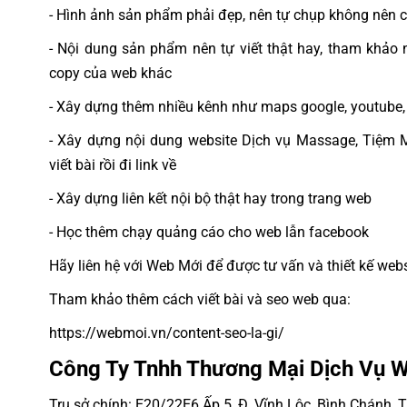
- Hình ảnh sản phẩm phải đẹp, nên tự chụp không nên 
- Nội dung sản phẩm nên tự viết thật hay, tham khảo 
copy của web khác
- Xây dựng thêm nhiều kênh như maps google, youtube, 
- Xây dựng nội dung website Dịch vụ Massage, Tiệm M
viết bài rồi đi link về
- Xây dựng liên kết nội bộ thật hay trong trang web
- Học thêm chạy quảng cáo cho web lẫn facebook
Hãy liên hệ với Web Mới để được tư vấn và thiết kế webs
Tham khảo thêm cách viết bài và seo web qua:
https://webmoi.vn/content-seo-la-gi/
Công Ty Tnhh Thương Mại Dịch Vụ 
Trụ sở chính: E20/22E6 Ấp 5, Đ. Vĩnh Lộc, Bình Chánh,