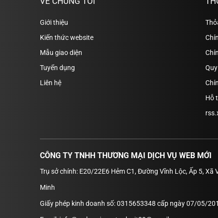
VỀ CHÚNG TÔI
TH
Giới thiệu
Thỏ
Kiến thức website
Chín
Mẫu giao diện
Chí
Tuyển dụng
Quy 
Liên hệ
Chín
Hỗ 
rss.
CÔNG TY TNHH THƯƠNG MẠI DỊCH VỤ WEB MỚI
Trụ sở chính: E20/22E6 Hẻm C1, Đường Vĩnh Lộc, Ấp 5, Xã 
Minh
Giấy phép kinh doanh số: 0315653348 cấp ngày 07/05/201