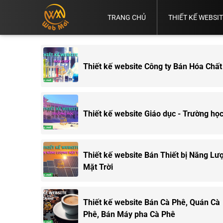
TRANG CHỦ
THIẾT KẾ WEBSI
Vì
Thiết
Thiết
Thiết
Sao
Thiết
Kế
Kế
Kế
Thiết Kế
Bạn
Kế
Web
Web
Web
Web
Cần
Website
Bình
Bán
Chuẩn
TP.HCM
Có
Thiết kế website Công ty Bán Hóa Chất
Dương
Hàng
SEO
Web.
Thiết kế website Giáo dục - Trường họ
Thiết kế website Bán Thiết bị Năng Lư
Mặt Trời
Thiết kế website Bán Cà Phê, Quán Cà
Phê, Bán Máy pha Cà Phê