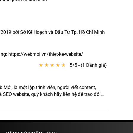
2019 bởi Sở Kế Hoạch và Đầu Tư Tp. Hồ Chí Minh
g: https://webmoi.vn/thiet-ke-website/
★
★
★
★
★
★
★
★
★
★
5/5 - (1 Đánh giá)
ới, là một lập trình viên, người viết content,
à SEO website, quý khách hãy liên hệ để trao đổi