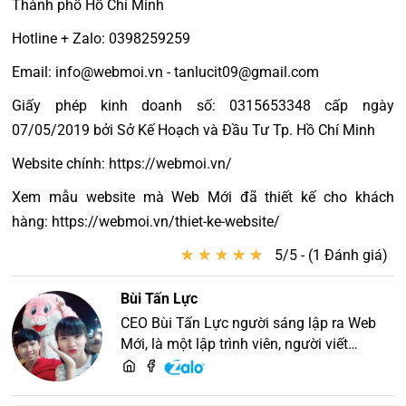
Thành phố Hồ Chí Minh
Hotline + Zalo: 0398259259
Email: info@webmoi.vn - tanlucit09@gmail.com
Giấy phép kinh doanh số: 0315653348 cấp ngày
07/05/2019 bởi Sở Kế Hoạch và Đầu Tư Tp. Hồ Chí Minh
Website chính: https://webmoi.vn/
Xem mẫu website mà Web Mới đã thiết kế cho khách
hàng: https://webmoi.vn/thiet-ke-website/
★
★
★
★
★
★
★
★
★
★
5/5 - (1 Đánh giá)
Bùi Tấn Lực
CEO Bùi Tấn Lực người sáng lập ra Web
Mới, là một lập trình viên, người viết
content, chuyên tư vấn các vấn đề về
website và SEO website, quý khách hãy