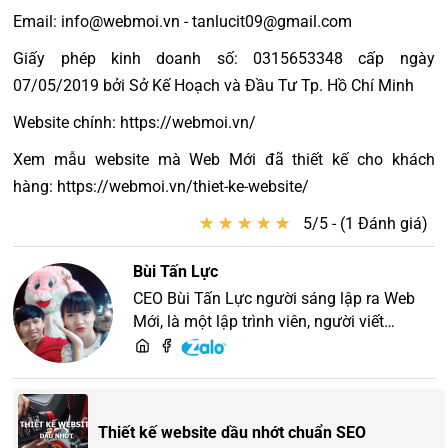
Email: info@webmoi.vn - tanlucit09@gmail.com
Giấy phép kinh doanh số: 0315653348 cấp ngày
07/05/2019 bởi Sở Kế Hoạch và Đầu Tư Tp. Hồ Chí Minh
Website chính: https://webmoi.vn/
Xem mẫu website mà Web Mới đã thiết kế cho khách
hàng: https://webmoi.vn/thiet-ke-website/
★
★
★
★
★
★
★
★
★
★
5/5 - (1 Đánh giá)
Bùi Tấn Lực
CEO Bùi Tấn Lực người sáng lập ra Web
Mới, là một lập trình viên, người viết
content, chuyên tư vấn các vấn đề về
website và SEO website, quý khách hãy
liên hệ để trao đổi thiết kế website
Thiết kế website dầu nhớt chuẩn SEO