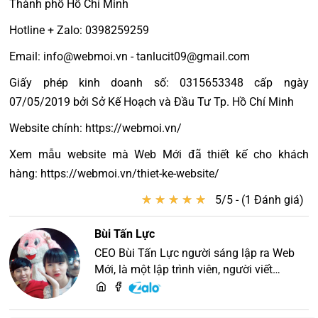
Thành phố Hồ Chí Minh
Hotline + Zalo: 0398259259
Email: info@webmoi.vn - tanlucit09@gmail.com
Giấy phép kinh doanh số: 0315653348 cấp ngày
07/05/2019 bởi Sở Kế Hoạch và Đầu Tư Tp. Hồ Chí Minh
Website chính: https://webmoi.vn/
Xem mẫu website mà Web Mới đã thiết kế cho khách
hàng: https://webmoi.vn/thiet-ke-website/
★
★
★
★
★
★
★
★
★
★
5/5 - (1 Đánh giá)
Bùi Tấn Lực
CEO Bùi Tấn Lực người sáng lập ra Web
Mới, là một lập trình viên, người viết
content, chuyên tư vấn các vấn đề về
website và SEO website, quý khách hãy