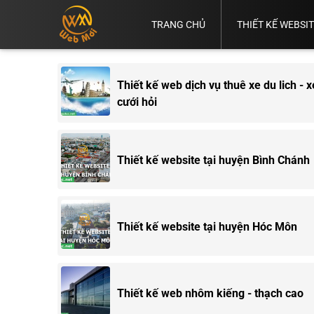
TRANG CHỦ
THIẾT KẾ WEBSI
Vì
Thiết
Thiết
Thiết
Sao
Thiết
Kế
Kế
Kế
Thiết Kế
Bạn
Kế
Web
Web
Web
Web
Cần
Thiết kế web dịch vụ thuê xe du lich - x
Website
Bình
Bán
Chuẩn
TP.HCM
Có
Dương
Hàng
SEO
cưới hỏi
Web.
Thiết kế website tại huyện Bình Chánh
Thiết kế website tại huyện Hóc Môn
Thiết kế web nhôm kiếng - thạch cao