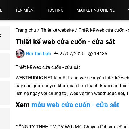
TE
TÊN MIỀN
HOSTING
MARKETING ONLINE
Thỏa
Quy
Quy
Chọn
Thuận
Định
Tư Vấn
Bảng
Trình
Ý
Back
Đăng
Tên
Sử
Sử
Bảng
Chọn
Quản
Giá
Đăng
Nghĩa
Email
Up
Marketing
Email
Quản Trị
Tin
Google
Trang chủ
Thiết kế website
Thiết kế web cửa cuốn - 
Miền
Tên
Dụng
Giá
Hosting
Trị
Tên
Ký
Tên
Sever
Dữ
Tổng Thể
Marketing
Fanpage
Truyền
Banner
e
Phù
Miền
Tên
Hosting
Phù
Website
Miền
Tên
Miền
Liệu.
Thống
Thiết kế web cửa cuốn - cửa sắt
Hợp
Quốc
Miền
Hợp
Miền.
Tế
VN
Bùi Tấn Lực
27/07/2020
14486
Thiết kế web cửa cuốn - cửa sắt
WEBTHUDUC.NET là một trang web chuyên thiết kế webs
hay các quận huyện khác, các tỉnh thành khác cần thiế
liên hệ ngay với chúng tôi, Web vệ tinh webthuduc.net,
Xem
mẫu web cửa cuốn - cửa sắt
CÔNG TY TNHH TM DV Web Mới Chuyên lĩnh vực công ngh