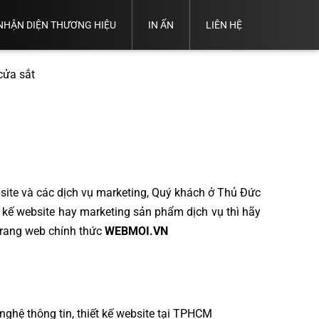
NHẬN DIỆN THƯƠNG HIỆU
IN ẤN
LIÊN HỆ
Thiết
Thiết
Trọn Bộ
Kế
Thiết
Thiết
Kế
ND
Thiết Kế
Hồ
Kế
cửa sắt
Kế
Thẻ
Thương
Catalogue
Sơ
Name
Logo
Nhân
Hiệu
Năng
Card
Viên
Lực
ite và các dịch vụ marketing, Quý khách ở Thủ Đức
t kế website hay marketing sản phẩm dịch vụ thì hãy
 Trang web chính thức
WEBMOI.VN
ệ thông tin, thiết kế website tại TPHCM