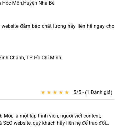
ện Hóc Môn,Huyện Nhà Bè
 website đảm bảo chất lượng hãy liên hệ ngay cho
Bình Chánh, TP. Hồ Chí Minh
★
★
★
★
★
★
★
★
★
★
5/5 - (1 Đánh giá)
ới, là một lập trình viên, người viết content,
à SEO website, quý khách hãy liên hệ để trao đổi