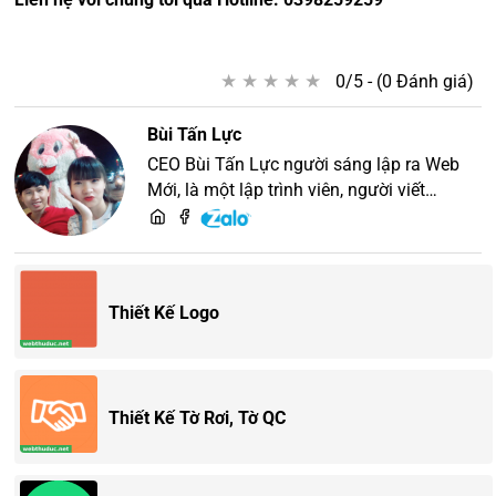
★
★
★
★
★
★
★
★
★
★
0/5 - (0 Đánh giá)
Bùi Tấn Lực
CEO Bùi Tấn Lực người sáng lập ra Web
Mới, là một lập trình viên, người viết
content, chuyên tư vấn các vấn đề về
website và SEO website, quý khách hãy
liên hệ để trao đổi thiết kế website
Thiết Kế Logo
Thiết Kế Tờ Rơi, Tờ QC