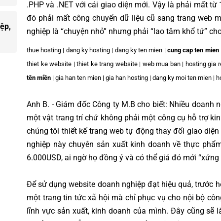
.PHP và .NET với cái giao diện mới. Vậy là phải mất từ 
đó phải mất công chuyển dữ liệu cũ sang trang web mớ
ệp,
nghiệp là “chuyện nhỏ” nhưng phải “lao tâm khổ tứ” cho
thue hosting | dang ky hosting | dang ky ten mien |
cung cap ten mien
thiet ke website | thiet ke trang website | web mua ban | hosting gia 
tên miền
| gia han ten mien | gia han hosting | dang ky moi ten mien | 
Anh B. - Giám đốc Công ty M.B cho biết: Nhiều doanh n
một vật trang trí chứ không phải một công cụ hỗ trợ 
chúng tôi thiết kế trang web tự động thay đổi giao diệ
nghiệp này chuyên sản xuất kinh doanh về thực phẩm 
6.000USD, ai ngờ họ đồng ý và có thể giá đó mới “xứng
Để sử dụng website doanh nghiệp đạt hiệu quả, trước h
một trang tin tức xã hội mà chỉ phục vụ cho nội bộ cô
lĩnh vực sản xuất, kinh doanh của mình. Đây cũng sẽ 