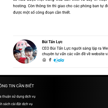
hosting. Còn thông tin thì giao cho các phòng ban tự 
được một số công đoạn cần thiết.
Bùi Tấn Lực
CEO Bùi Tấn Lực người sáng lập ra Web M
chuyên tư vấn các vấn đề về website v
thiết kế website
ÔNG TIN CẦN BIẾT
a thuận sử dụng dịch vụ
h sách cài đặt dịch vụ