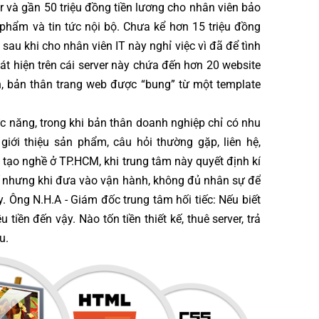
 và gần 50 triệu đồng tiền lương cho nhân viên bảo
n phẩm và tin tức nội bộ. Chưa kể hơn 15 triệu đồng
 sau khi cho nhân viên IT này nghỉ việc vì đã để tình
phát hiện trên cái server này chứa đến hơn 20 website
n, bản thân trang web được “bung” từ một template
ức năng, trong khi bản thân doanh nghiệp chỉ có nhu
giới thiệu sản phẩm, câu hỏi thường gặp, liên hệ,
tạo nghề ở TP.HCM, khi trung tâm này quyết định kí
hế nhưng khi đưa vào vận hành, không đủ nhân sự để
 Ông N.H.A - Giám đốc trung tâm hối tiếc: Nếu biết
tiền đến vậy. Nào tốn tiền thiết kế, thuê server, trả
u.