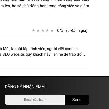
đưa lên, họ sẽ chủ động hơn trong công việc và giảm
★
★
★
★
★
★
★
★
★
★
0/5 - (0 Đánh giá)
ới, là một lập trình viên, người viết content,
à SEO website, quý khách hãy liên hệ để trao đổi
ĐĂNG KÝ NHẬN EMAIL