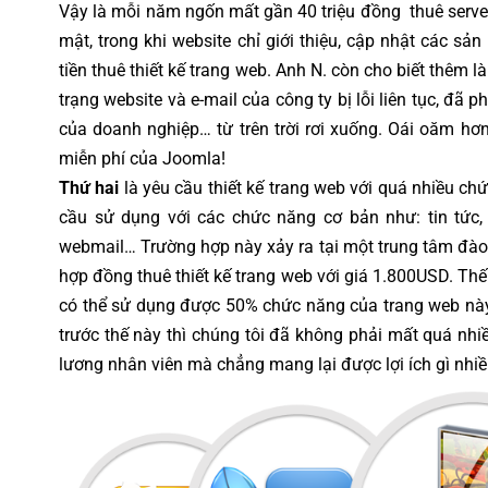
Vậy là mỗi năm ngốn mất gần 40 triệu đồng thuê server
mật, trong khi website chỉ giới thiệu, cập nhật các sả
tiền thuê thiết kế trang web. Anh N. còn cho biết thêm là
trạng website và e-mail của công ty bị lỗi liên tục, đã 
của doanh nghiệp… từ trên trời rơi xuống. Oái oăm hơ
miễn phí của Joomla!
Thứ hai
là yêu cầu thiết kế trang web với quá nhiều ch
cầu sử dụng với các chức năng cơ bản như: tin tức, 
webmail… Trường hợp này xảy ra tại một trung tâm đào 
hợp đồng thuê thiết kế trang web với giá 1.800USD. T
có thể sử dụng được 50% chức năng của trang web này.
trước thế này thì chúng tôi đã không phải mất quá nhiều 
lương nhân viên mà chẳng mang lại được lợi ích gì nhiề