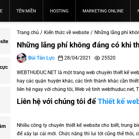
TE
TÊN MIỀN
HOSTING
MARKETING ONLINE
Thỏa
Quy
Quy
Chọn
Thuận
Định
Tư Vấn
Bảng
Trình
Ý
Back
Đăng
Tên
Sử
Sử
Bảng
Chọn
Quản
Giá
Đăng
Nghĩa
Email
Up
Marketing
Email
Quản Trị
Tin
Google
Trang chủ
Kiến thức về website
Những lãng phí khôn
Miền
Tên
Dụng
Giá
Hosting
Trị
Tên
Ký
Tên
Sever
Dữ
Tổng Thể
Marketing
Fanpage
Truyền
Banner
Phù
Miền
Tên
Hosting
Phù
Website
Miền
Tên
Miền
Liệu.
Thống
site
Những lãng phí không đáng có khi th
Hợp
Quốc
Miền
Hợp
Miền.
Tế
VN
Bùi Tấn Lực
28/04/2021
25520
 cực
WEBTHUDUC.NET là một trang web chuyên thiết kế webs
hay các quận huyện khác, các tỉnh thành khác cần thiế
liên hệ ngay với chúng tôi, Web vệ tinh webthuduc.net,
Liên hệ với chúng tôi để
Thiết kế web
Nhiều công ty chuyên thiết kế website cho biết, trung 
tâm
để xây lại cái mới. Chức năng thì lui tới cũng thế thôi