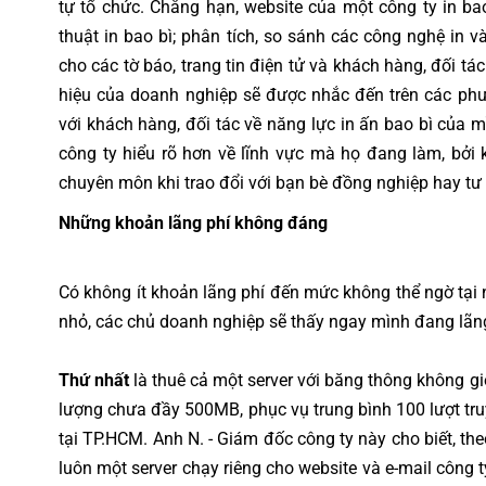
tự tổ chức. Chẳng hạn, website của một công ty in b
thuật in bao bì; phân tích, so sánh các công nghệ in và 
cho các tờ báo, trang tin điện tử và khách hàng, đối 
hiệu của doanh nghiệp sẽ được nhắc đến trên các phư
với khách hàng, đối tác về năng lực in ấn bao bì của 
công ty hiểu rõ hơn về lĩnh vực mà họ đang làm, bởi
chuyên môn khi trao đổi với bạn bè đồng nghiệp hay tư
Những khoản lãng phí không đáng
Có không ít khoản lãng phí đến mức không thể ngờ tại 
nhỏ, các chủ doanh nghiệp sẽ thấy ngay mình đang lãn
Thứ nhất
là thuê cả một server với băng thông không g
lượng chưa đầy 500MB, phục vụ trung bình 100 lượt tru
tại TP.HCM. Anh N. - Giám đốc công ty này cho biết, the
luôn một server chạy riêng cho website và e-mail công