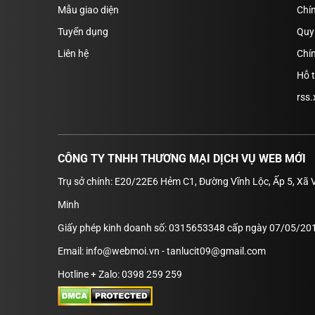
Mẫu giao diện
Chí
Tuyển dụng
Quy 
Liên hệ
Chín
Hỗ 
rss.
CÔNG TY TNHH THƯƠNG MẠI DỊCH VỤ WEB MỚI
Trụ sở chính: E20/22E6 Hẻm C1, Đường Vĩnh Lộc, Ấp 5, Xã 
Minh
Giấy phép kinh doanh số: 0315653348 cấp ngày 07/05/201
Email: info@webmoi.vn - tanlucit09@gmail.com
Hotline + Zalo: 0398 259 259