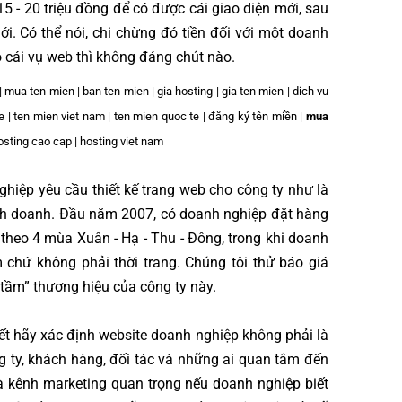
15 - 20 triệu đồng để có được cái giao diện mới, sau
i. Có thể nói, chi chừng đó tiền đối với một doanh
 cái vụ web thì không đáng chút nào.
| mua ten mien | ban ten mien | gia hosting | gia ten mien | dich vu
re | ten mien viet nam | ten mien quoc te | đăng ký tên miền |
mua
hosting cao cap | hosting viet nam
ghiệp yêu cầu thiết kế trang web cho công ty như là
kinh doanh. Đầu năm 2007, có doanh nghiệp đặt hàng
n theo 4 mùa Xuân - Hạ - Thu - Đông, trong khi doanh
chứ không phải thời trang. Chúng tôi thử báo giá
 tầm” thương hiệu của công ty này.
ết hãy xác định website doanh nghiệp không phải là
ng ty, khách hàng, đối tác và những ai quan tâm đến
là kênh marketing quan trọng nếu doanh nghiệp biết