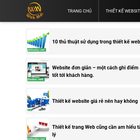
TRANG CHỦ
THIẾT KẾ WEBSI
Vì
Thiết
Thiết
Thiết
Sao
Thiết
Kế
Kế
Kế
Thiết Kế
Bạn
Kế
Web
Web
Web
Web
Cần
Website
Bình
Bán
Chuẩn
TP.HCM
Có
10 thủ thuật sử dụng trong thiết kế web
Dương
Hàng
SEO
Web.
Website đơn giản – một cách ghi điểm
tốt tới khách hàng.
Thiết kế website giá rẻ nên hay không
Thiết kế trang Web cũng cần am hiểu 
lý