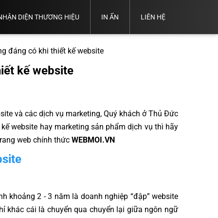
NHẬN DIỆN THƯƠNG HIỆU
IN ẤN
LIÊN HỆ
Thiết
Thiết
Trọn Bộ
Kế
Thiết
Thiết
Kế
ND
Thiết Kế
Hồ
Kế
g đáng có khi thiết kế website
Kế
Thẻ
Thương
Catalogue
Sơ
Name
Logo
Nhân
Hiệu
Năng
Card
iết kế website
Viên
Lực
ite và các dịch vụ marketing, Quý khách ở Thủ Đức
t kế website hay marketing sản phẩm dịch vụ thì hãy
 Trang web chính thức
WEBMOI.VN
site
bình khoảng 2 - 3 năm là doanh nghiệp “đập” website
, chỉ khác cái là chuyển qua chuyển lại giữa ngôn ngữ