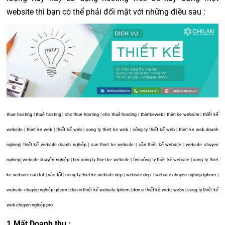
website thì bạn có thể phải đối mặt với những điều sau :
thue hosting | thuê hosting | cho thue hosting | cho thuê hosting | thietkeweb | thiet ke website | thiết kế
website | thiet ke web | thiết kế web | cong ty thiet ke web | công ty thiết kế web | thiet ke web doanh
nghiep| thiết kế website doanh nghiệp | can thiet ke website | cần thiết kế website | website chuyen
nghiep| website chuyên nghiệp | tim cong ty thiet ke website | tìm công ty thiết kế website | cong ty thiet
ke website nao tot | nào tốt | cong ty thiet ke website dep | website đẹp | website chuyen nghiep tphcm |
website chuyên nghiệp tphcm | đơn vị thiết kế website tphcm | đơn vị thiết kế web | webs | cong ty thiết kế
web chuyen nghiệp pro
1.Mất Doanh thu :