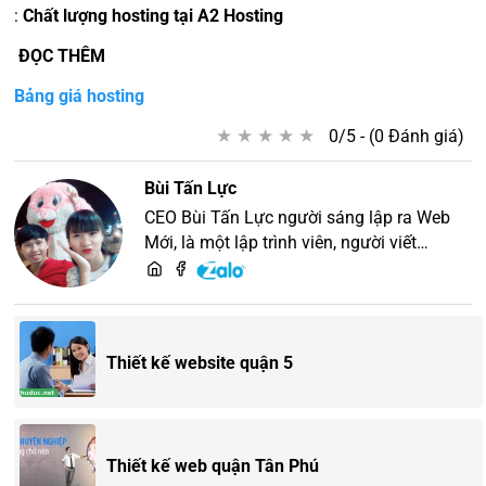
:
Chất lượng hosting tại A2 Hosting
ĐỌC THÊM
Bảng giá hosting
★
★
★
★
★
★
★
★
★
★
0/5 - (0 Đánh giá)
Bùi Tấn Lực
CEO Bùi Tấn Lực người sáng lập ra Web
Mới, là một lập trình viên, người viết
content, chuyên tư vấn các vấn đề về
website và SEO website, quý khách hãy
liên hệ để trao đổi thiết kế website
Thiết kế website quận 5
Thiết kế web quận Tân Phú